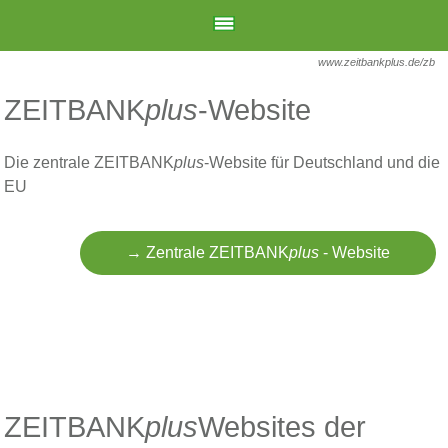
www.zeitbankplus.de/zb
ZEITBANK
plus
-Website
Die zentrale ZEITBANK
plus
-Website für Deutschland und die
EU
→ Zentrale ZEITBANK
plus
- Website
ZEITBANK
plus
Websites der